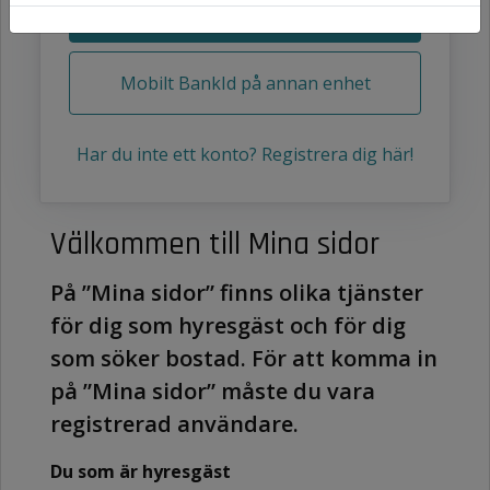
Starta Mobilt BankID
Mobilt BankId på annan enhet
Har du inte ett konto? Registrera dig här!
Välkommen till Mina sidor
På ”Mina sidor” finns olika tjänster
för dig som hyresgäst och för dig
som söker bostad. För att komma in
på ”Mina sidor” måste du vara
registrerad användare.
Du som är hyresgäst