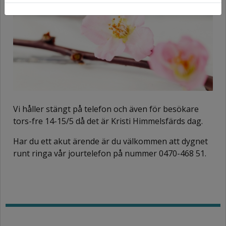
Vi håller stängt på telefon och även för besökare
tors-fre 14-15/5 då det är Kristi Himmelsfärds dag.
Har du ett akut ärende är du välkommen att dygnet
runt ringa vår jourtelefon på nummer 0470-468 51.