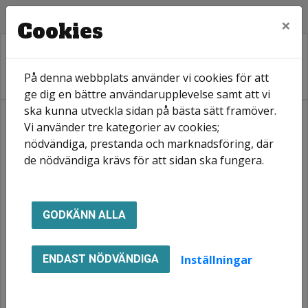
×
Cookies
På denna webbplats använder vi cookies för att
ge dig en bättre användarupplevelse samt att vi
ska kunna utveckla sidan på bästa sätt framöver.
Vi använder tre kategorier av cookies;
Hem
Nyhetsarkiv
Avvikande öppettider Kristi Himmelsfärdsdag
nödvändiga, prestanda och marknadsföring, där
de nödvändiga krävs för att sidan ska fungera.
Avvikande öppettider
Kristi
GODKÄNN ALLA
Himmelsfärdsdag
Inställningar
ENDAST NÖDVÄNDIGA