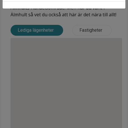
Ljusa fräscha lägenheter ett stenkast från
Älmhults Handelsområde. Men har du varit i
Älmhult så vet du också att här är det nära till allt!
Lediga lägenheter
Fastigheter