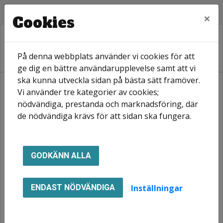
×
Cookies
På denna webbplats använder vi cookies för att
ge dig en bättre användarupplevelse samt att vi
ska kunna utveckla sidan på bästa sätt framöver.
Vi använder tre kategorier av cookies;
Hem
Ledigt just nu
Våra områden
Hagabo
nödvändiga, prestanda och marknadsföring, där
de nödvändiga krävs för att sidan ska fungera.
Hagabo
GODKÄNN ALLA
I Hagabo har vi fyra stycken hus i fyra våningar
som producerades och var nyckelklara år 2017.
Inställningar
ENDAST NÖDVÄNDIGA
Moderna hus med tillgänglighet och
bekvämligheter så som tvättmaskin, torktumlare
och diskmaskin. Hiss finns det i alla hus också.