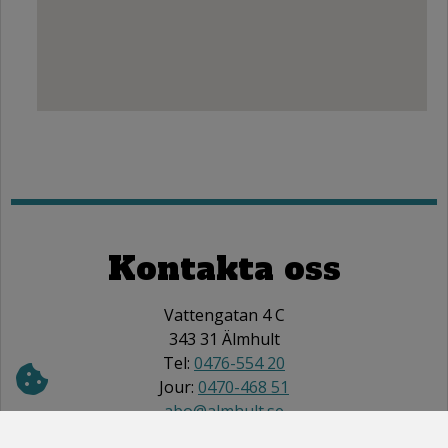
Kontakta oss
Vattengatan 4 C
343 31 Älmhult
Tel:
0476-554 20
Jour:
0470-468 51
abo@almhult.se