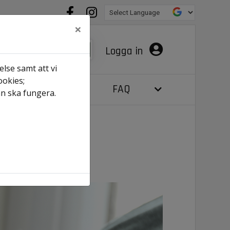
×
Logga in
lse samt att vi
ookies;
digt just nu
FAQ
an ska fungera.