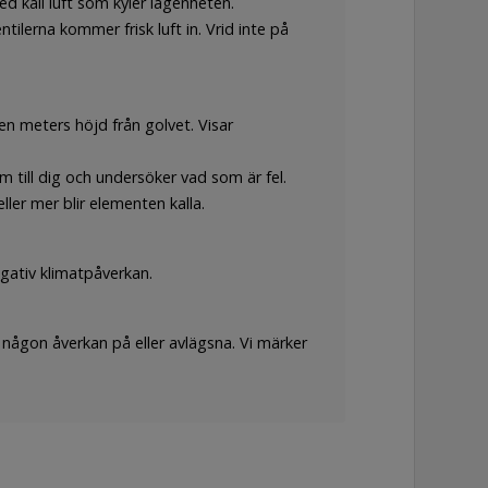
d kall luft som kyler lägenheten.
ventilerna kommer frisk luft in. Vrid inte på
n meters höjd från golvet. Visar
 till dig och undersöker vad som är fel.
ler mer blir elementen kalla.
egativ klimatpåverkan.
 någon åverkan på eller avlägsna. Vi märker