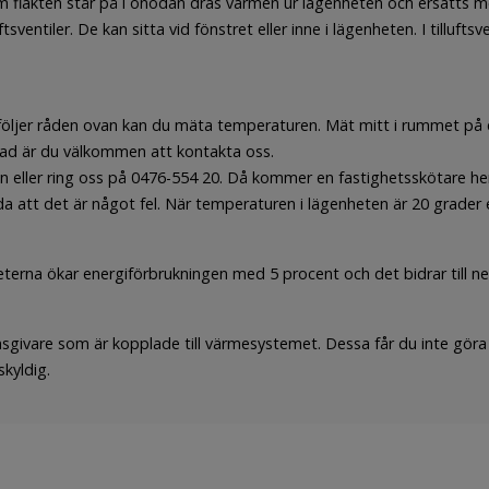
 fläkten står på i onödan dras värmen ur lägenheten och ersätts me
ftsventiler. De kan sitta vid fönstret eller inne i lägenheten. I tillufts
 följer råden ovan kan du mäta temperaturen. Mät mitt i rummet på e
rad är du välkommen att kontakta oss.
 eller ring oss på 0476-554 20. Då kommer en fastighetsskötare hem
 att det är något fel. När temperaturen i lägenheten är 20 grader el
eterna ökar energiförbrukningen med 5 procent och det bidrar till n
nsgivare som är kopplade till värmesystemet. Dessa får du inte göra
skyldig.