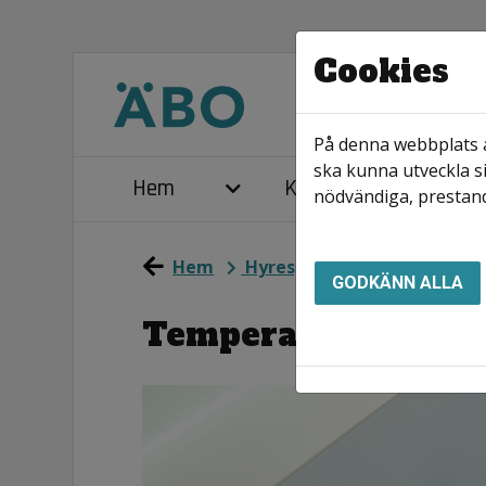
Cookies
På denna webbplats a
ska kunna utveckla si
Hem
Kontakta oss
nödvändiga, prestand
Hem
Hyresgäst
Boendeinfor
GODKÄNN ALLA
Temperaturen i din