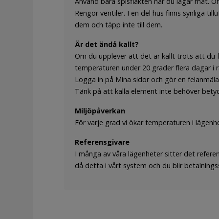
Använd bara spisfläkten när du lagar mat. Om
Rengör ventiler. I en del hus finns synliga tillu
dem och täpp inte till dem.
Är det ändå kallt?
Om du upplever att det är kallt trots att du
temperaturen under 20 grader flera dagar i 
Logga in på Mina sidor och gör en felanmälan
Tänk på att kalla element inte behöver betyda
Miljöpåverkan
För varje grad vi ökar temperaturen i lägenh
Referensgivare
I många av våra lägenheter sitter det refere
då detta i vårt system och du blir betalnings