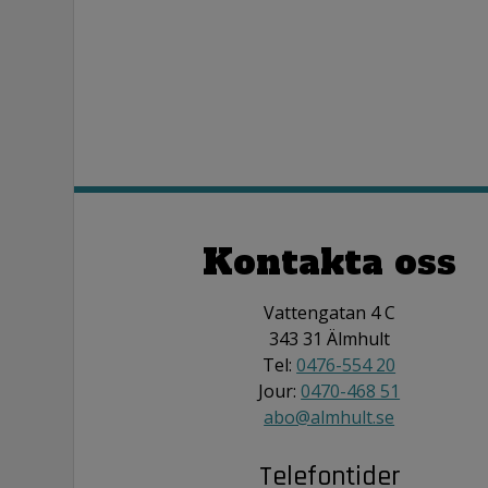
Kontakta oss
Vattengatan 4 C
343 31 Älmhult
Tel:
0476-554 20
Jour:
0470-468 51
abo@almhult.se
Telefontider