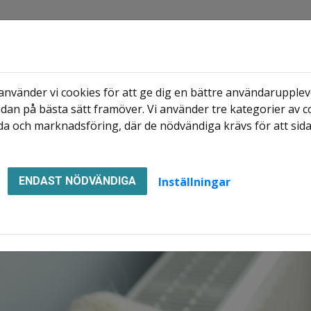
nvänder vi cookies för att ge dig en bättre användaruppleve
dan på bästa sätt framöver. Vi använder tre kategorier av c
Hyresgäst
Mina sidor
Le
a och marknadsföring, där de nödvändiga krävs för att sid
mation
Temperaturen i din lägenhet
Inställningar
ENDAST NÖDVÄNDIGA
 lägenhet