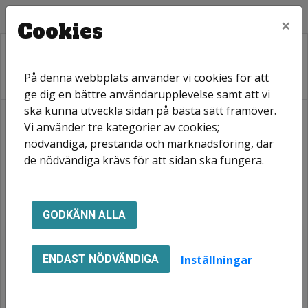
×
Cookies
På denna webbplats använder vi cookies för att
ge dig en bättre användarupplevelse samt att vi
ska kunna utveckla sidan på bästa sätt framöver.
Vi använder tre kategorier av cookies;
Hem
Mina sidor
Registrera dig
Registrering boende
nödvändiga, prestanda och marknadsföring, där
de nödvändiga krävs för att sidan ska fungera.
Registrering boende
GODKÄNN ALLA
Verifiera din registrering
Inställningar
ENDAST NÖDVÄNDIGA
Genom att fylla i personnummer och ett OCR
nummer från en faktura från oss kommer
dina kontaktuppgifter att fyllas i.