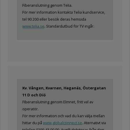
Fiberanslutning genom Telia.
För mer information kontakta Telia kundservice,
tel 90 200 eller besök deras hemsida
www.telia.se
. Standardutbud för TV ingår.
Kv. Vången, Kvarnen, Haganäs, Östergatan
11 D och Diö
Fiberanslutning genom Elmnet, fritt val av
operatör.
För mer information och vad du kan välja mellan
hittar du på
www.globalconnect.se
. Aternativt via
telefon 0200-43 00 00. Avgift debiteras från den