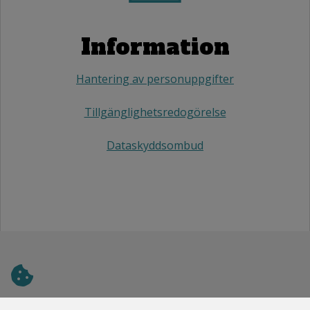
Information
Hantering av personuppgifter
Tillgänglighetsredogörelse
Dataskyddsombud