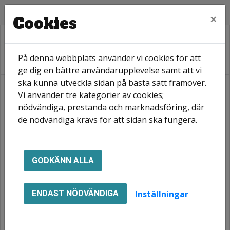
×
Cookies
På denna webbplats använder vi cookies för att
ge dig en bättre användarupplevelse samt att vi
ska kunna utveckla sidan på bästa sätt framöver.
Vi använder tre kategorier av cookies;
Hem
Hyresgäst
TV, bredband och telefoni
nödvändiga, prestanda och marknadsföring, där
de nödvändiga krävs för att sidan ska fungera.
TV, bredband och
telefoni
GODKÄNN ALLA
Inställningar
ENDAST NÖDVÄNDIGA