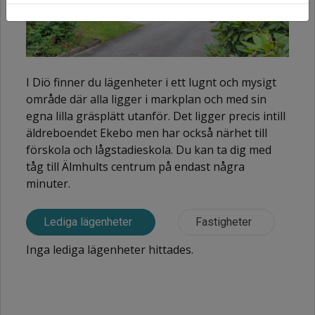
I Diö finner du lägenheter i ett lugnt och mysigt
område där alla ligger i markplan och med sin
egna lilla gräsplätt utanför. Det ligger precis intill
äldreboendet Ekebo men har också närhet till
förskola och lågstadieskola. Du kan ta dig med
tåg till Älmhults centrum på endast några
minuter.
Lediga lägenheter
Fastigheter
Inga lediga lägenheter hittades.