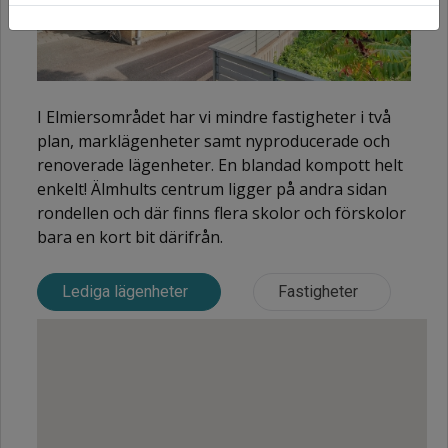
I Elmiersområdet har vi mindre fastigheter i två
plan, marklägenheter samt nyproducerade och
renoverade lägenheter. En blandad kompott helt
enkelt! Älmhults centrum ligger på andra sidan
rondellen och där finns flera skolor och förskolor
bara en kort bit därifrån.
Lediga lägenheter
Fastigheter