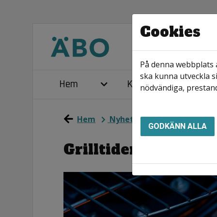
Cookies
På denna webbplats a
ska kunna utveckla si
Hem
Kontakta oss
nödvändiga, prestand
Hem
Nyhetsarkiv
Grilltider - v
GODKÄNN ALLA
Grilltider - viktigt 