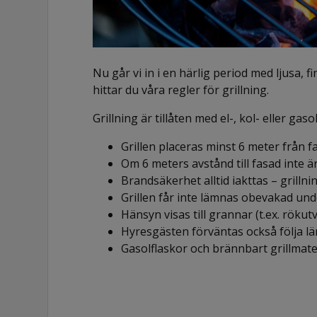
Nu går vi in i en härlig period med ljusa, 
hittar du våra regler för
grillning
.
Grillning är tillåten med el-, kol- eller gaso
Grillen placeras minst 6 meter från f
Om 6 meters avstånd till fasad inte ä
Brandsäkerhet alltid iakttas – grillni
Grillen får inte lämnas obevakad un
Hänsyn visas till grannar (t.ex. rökut
Hyresgästen förväntas också följa l
Gasolflaskor och brännbart grillmater