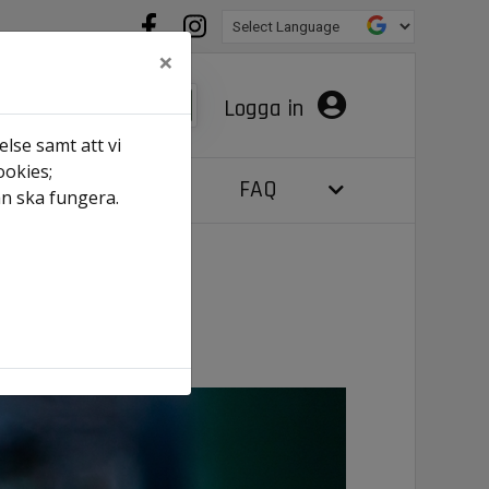
×
Logga in
lse samt att vi
ookies;
digt just nu
FAQ
an ska fungera.