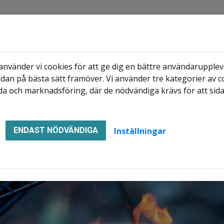
nvänder vi cookies för att ge dig en bättre användaruppleve
dan på bästa sätt framöver. Vi använder tre kategorier av c
Hyresgäst
Mina sidor
Le
a och marknadsföring, där de nödvändiga krävs för att sid
iktigt att tänka på.
Inställningar
ENDAST NÖDVÄNDIGA
att tänka på.