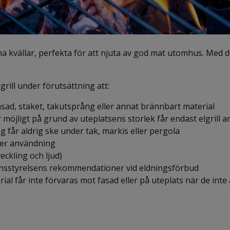
fina kvällar, perfekta för att njuta av god mat utomhus. Med 
lgrill under förutsättning att:
asad, staket, takutsprång eller annat brännbart material
r möjligt på grund av uteplatsens storlek får endast elgrill 
ng får aldrig ske under tak, markis eller pergola
der användning
veckling och ljud)
änsstyrelsens rekommendationer vid eldningsförbud
ial får inte förvaras mot fasad eller på uteplats när de inte