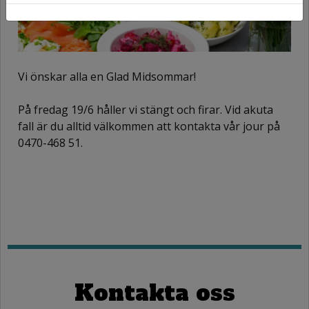
Vi önskar alla en Glad Midsommar!
På fredag 19/6 håller vi stängt och firar. Vid akuta
fall är du alltid välkommen att kontakta vår jour på
0470-468 51.
Kontakta oss